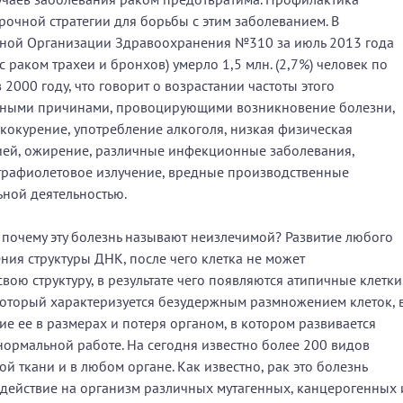
рочной стратегии для борьбы с этим заболеванием. В
ой Организации Здравоохранения №310 за июль 2013 года
 с раком трахеи и бронхов) умерло 1,5 млн. (2,7%) человек по
в 2000 году, что говорит о возрастании частоты этого
овными причинами, провоцирующими возникновение болезни,
кокурение, употребление алкоголя, низкая физическая
сией, ожирение, различные инфекционные заболевания,
трафиолетовое излучение, вредные производственные
ьной деятельностью.
т, почему эту болезнь называют неизлечимой? Развитие любого
ния структуры ДНК, после чего клетка не может
вою структуру, в результате чего появляются атипичные клетки
который характеризуется безудержным размножением клеток, 
ие ее в размерах и потеря органом, в котором развивается
нормальной работе. На сегодня известно более 200 видов
й ткани и в любом органе. Как известно, рак это болезнь
оздействие на организм различных мутагенных, канцерогенных 