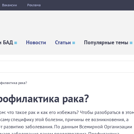
Вакансии
Реклама
и БАД
Новости
Статьи
Популярные темы
офилактика рака?
рофилактика рака?
: что такое рак и как его избежать? Чтобы разобраться в это
 саму специфику этой болезни, причины ее возникновения, а
ют развитию заболевания. По данным Всемирной Организации
учаев заболевания раком предотвратима. Профилактика