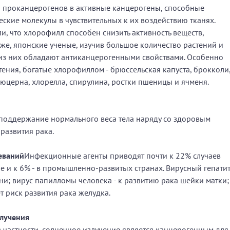
 проканцерогенов в активные канцерогены, способные
ские молекулы в чувствительных к их воздействию тканях.
, что хлорофилл способен снизить активность веществ,
е, японские ученые, изучив большое количество растений и
 из них обладают антиканцерогенными свойствами. Особенно
тения, богатые хлорофиллом - брюссельская капуста, брокколи
 люцерна, хлорелла, спирулина, ростки пшеницы и ячменя.
 поддержание нормального веса тела наряду со здоровым
развития рака.
еваний
Инфекционные агенты приводят почти к 22% случаев
е и к 6% - в промышленно-развитых странах. Вирусный гепати
ни; вирус папилломы человека - к развитию рака шейки матки;
ет риск развития рака желудка.
злучения
в частности, солнечное излучение является канцерогенным для