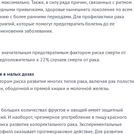
аксимально. Также, в силу ряда причин, связанных с ритмом
редными привычками, здоровье нынешнего поколения по всем
ению с более ранними периодами. Для профилактики рака
иятий, которые помогут предотвратить болезнь до ее
зникновения заболевания.
м значительным предотвратимым фактором риска смерти от
едположительно к 22% случаев смерти от рака.
е в малых дозах
тором риска развития многих типов рака, включая рак полости
чени, ободочной и прямой кишки и молочной железы.
в больших количествах фруктов и овощей имеет защитный
ий. И наоборот, чрезмерное употребление в пищу красного
риск развития колоректального рака. Экспериментальные
офилл оказывает противораковое действие. Для развития