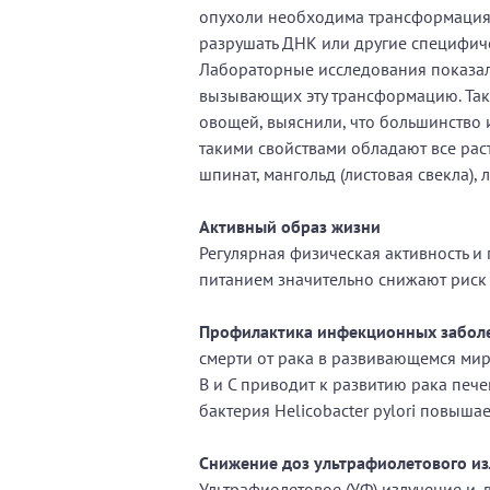
опухоли необходима трансформация
разрушать ДНК или другие специфиче
Лабораторные исследования показали
вызывающих эту трансформацию. Такж
овощей, выяснили, что большинство
такими свойствами обладают все рас
шпинат, мангольд (листовая свекла),
Активный образ жизни
Регулярная физическая активность и
питанием значительно снижают риск 
Профилактика инфекционных забол
смерти от рака в развивающемся мир
В и С приводит к развитию рака пече
бактерия Helicobacter pylori повыша
Снижение доз ультрафиолетового и
Ультрафиолетовое (УФ) излучение и, 