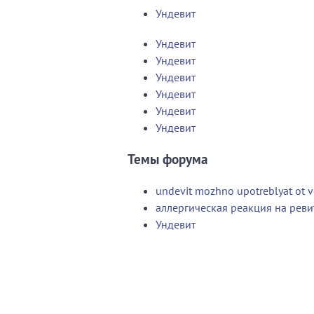
Ундевит
Ундевит
Ундевит
Ундевит
Ундевит
Ундевит
Ундевит
Темы форума
undevit mozhno upotreblyat ot 
аллергическая реакция на реви
Ундевит