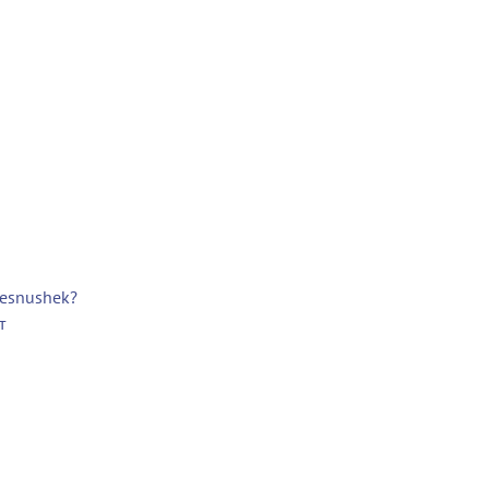
vesnushek?
т