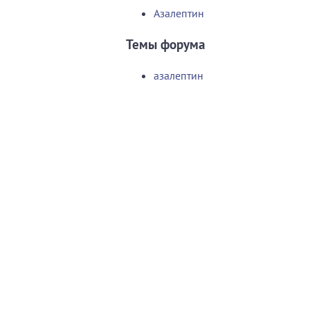
Азалептин
Темы форума
азалептин