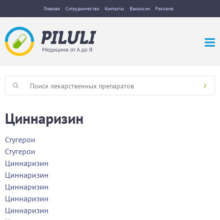
Главная
Сотрудничество
Контакты
Вакансии
Реклама
Циннаризин
Стугерон
Стугерон
Циннаризин
Циннаризин
Циннаризин
Циннаризин
Циннаризин