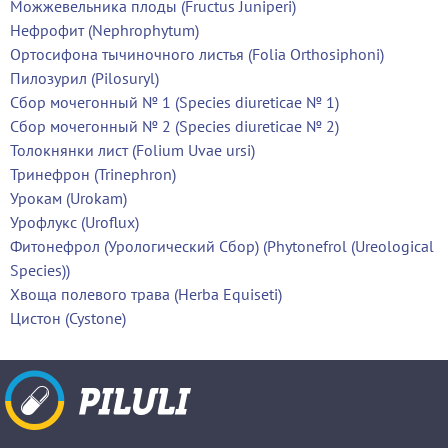
Можжевельника плоды (Fructus Juniperi)
Нефрофит (Nephrophytum)
Ортосифона тычиночного листья (Folia Orthosiphoni)
Пилозурил (Pilosuryl)
Сбор мочегонный № 1 (Species diureticae № 1)
Сбор мочегонный № 2 (Species diureticae № 2)
Толокнянки лист (Folium Uvae ursi)
Тринефрон (Trinephron)
Урокам (Urokam)
Урофлукс (Uroflux)
Фитонефрол (Урологический Сбор) (Phytonefrol (Ureological
Species))
Хвоща полевого трава (Herba Equiseti)
Цистон (Cystone)