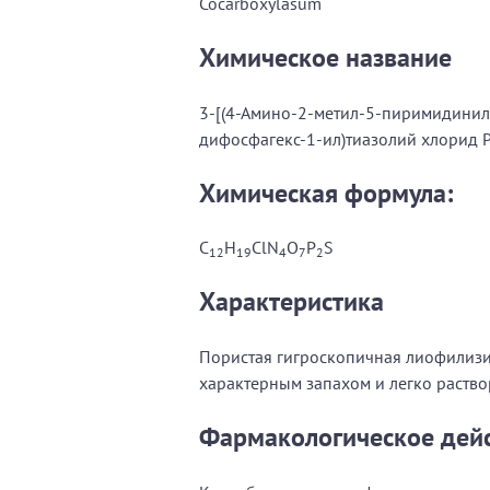
Cocarboxylasum
Химическое название
3-[(4-Амино-2-метил-5-пиримидинил)
дифосфагекс-1-ил)тиазолий хлорид P
Химическая формула:
C
H
ClN
O
P
S
12
19
4
7
2
Характеристика
Пористая гигроскопичная лиофилизи
характерным запахом и легко раство
Фармакологическое дей