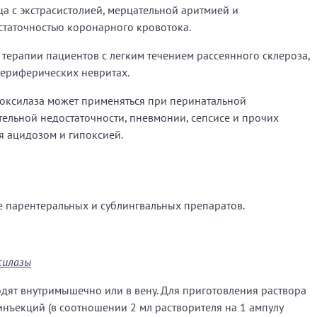
ца с экстрасистолией, мерцательной аритмией и
статочностью коронарного кровотока.
 терапии пациентов с легким течением рассеянного склероза,
периферических невритах.
оксилаза может применяться при перинатальной
ельной недостаточности, пневмонии, сепсисе и прочих
я ацидозом и гипоксией.
е парентеральных и сублингвальных препаратов.
силазы
дят внутримышечно или в вену. Для приготовления раствора
нъекций (в соотношении 2 мл растворителя на 1 ампулу