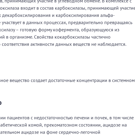
, принимающих участие в углеводном обмене. В комплексе с
оксилаза входит в состав карбоксилазы, принимающей участи
сах декарбоксилирования и карбоксилирования альфа-
е участвует в данных процессах, предварительно превращаясь
силазу – готовую форму кофермента, образующуюся из
й в организме. Свойства кокарбоксилазы частично
 соответствия активности данных веществ не наблюдается.
вное вещество создает достаточные концентрации в системном
ю
ии пациентов с недостаточностью печени и почек, в том числе
иабетической комой, прекоматозном состоянии, ацидозе на
хательном ацидозе на фоне сердечно-легочной