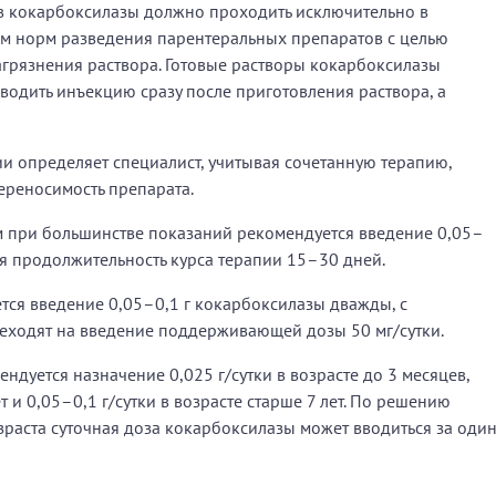
ов кокарбоксилазы должно проходить исключительно в
ем норм разведения парентеральных препаратов с целью
грязнения раствора. Готовые растворы кокарбоксилазы
одить инъекцию сразу после приготовления раствора, а
и определяет специалист, учитывая сочетанную терапию,
ереносимость препарата.
 при большинстве показаний рекомендуется введение 0,05–
яя продолжительность курса терапии 15–30 дней.
тся введение 0,05–0,1 г кокарбоксилазы дважды, с
реходят на введение поддерживающей дозы 50 мг/сутки.
дуется назначение 0,025 г/сутки в возрасте до 3 месяцев,
ет и 0,05–0,1 г/сутки в возрасте старше 7 лет. По решению
раста суточная доза кокарбоксилазы может вводиться за оди