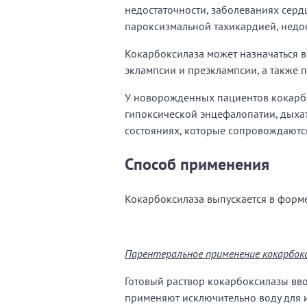
недостаточности, заболеваниях серд
пароксизмальной тахикардией, недо
Кокарбоксилаза может назначаться в
эклампсии и преэклампсии, а также 
У новорожденных пациентов кокарб
гипоксической энцефалопатии, дыхат
состояниях, которые сопровождаютс
Способ применения
Кокарбоксилаза выпускается в форм
Парентеральное применение кокарбок
Готовый раствор кокарбоксилазы вво
применяют исключительно воду для и