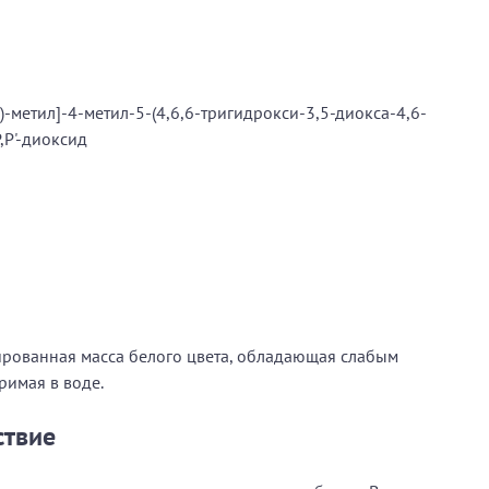
-метил]-4-метил-5-(4,6,6-тригидрокси-3,5-диокса-4,6-
,P'-диоксид
рованная масса белого цвета, обладающая слабым
римая в воде.
ствие