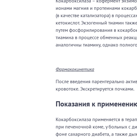
Кокарбоксилаза – кофермент энзимов
ионами магния и протеинами кокарб
(в качестве катализатора) в процес
кетокислот. Экзогенный тиамин такж
путем фосфорилирования в кокарбок
тиамина в процессе обменных реакци
аналогичны тиамину, однако полного
Фармакокинетика
После введения парентерально акти
кровотоке. Экскретируется почками.
Показания к применени
Кокарбоксилаза применяется в терап
при печеночной коме, у больных с д
фоне сахарного диабета, а также ды