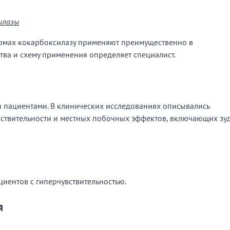
илазы
рмах кокарбоксилазу применяют преимущественно в
тва и схему применения определяет специалист.
 пациентами. В клинических исследованиях описывались
вствительности и местных побочных эффектов, включающих зуд
циентов с гиперчувствительностью.
я